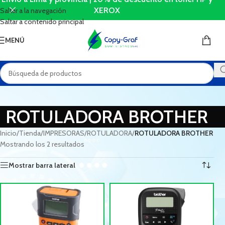
XEROX
Saltar a la navegación
Saltar a contenido principal
MENÚ
ROTULADORA BROTHER
Inicio
/
Tienda
/
IMPRESORAS
/
ROTULADORA
/
ROTULADORA BROTHER
Mostrando los 2 resultados
Mostrar barra lateral