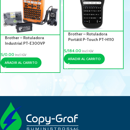
Brother – Rotuladora
Brother – Rotuladora
Portátil P-Touch PT-H110
Industrial PT-E300VP
S/
184.00
Incl IGV
S/
0.00
Incl IGV
AÑADIR AL CARRITO
AÑADIR AL CARRITO