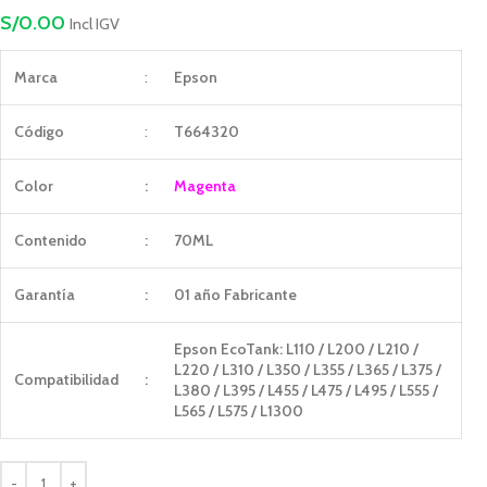
S/
0.00
Incl IGV
Marca
:
Epson
Código
:
T664320
Color
:
Magenta
Contenido
:
70ML
Garantía
:
01 año Fabricante
Epson EcoTank: L110 / L200 / L210 /
L220 / L310 / L350 / L355 / L365 / L375 /
Compatibilidad
:
L380 / L395 / L455 / L475 / L495 / L555 /
L565 / L575 / L1300