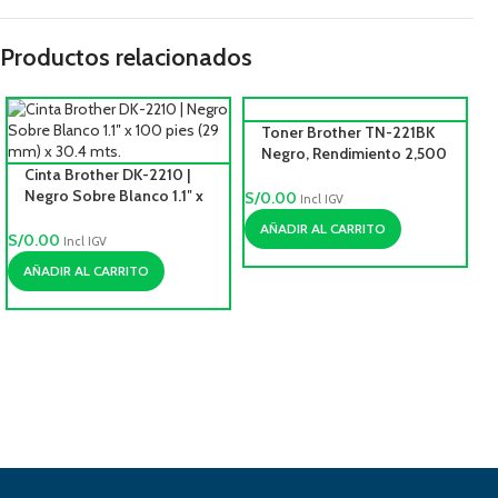
Productos relacionados
Toner Brother TN-221BK
Negro, Rendimiento 2,500
Cinta Brother DK-2210 |
pag.
Negro Sobre Blanco 1.1″ x
S/
0.00
Incl IGV
100 pies (29 mm) x 30.4
AÑADIR AL CARRITO
mts.
S/
0.00
Incl IGV
AÑADIR AL CARRITO
S/