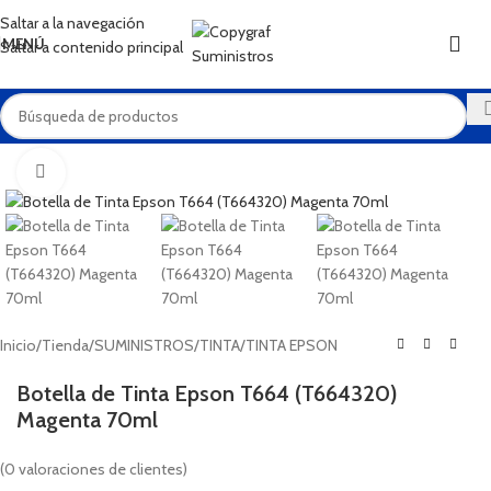
XEROX
Saltar a la navegación
MENÚ
Saltar a contenido principal
Haga Click para agrandar
Inicio
/
Tienda
/
SUMINISTROS
/
TINTA
/
TINTA EPSON
Botella de Tinta Epson T664 (T664320)
Magenta 70ml
(
0
valoraciones de clientes)