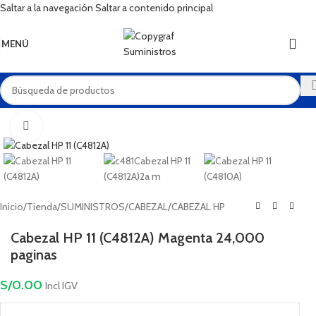
Saltar a la navegación
Saltar a contenido principal
Envío a Lima y provincia | 20% de descuento en toner HP y
XEROX
MENÚ
Haga Click para agrandar
Inicio
/
Tienda
/
SUMINISTROS
/
CABEZAL
/
CABEZAL HP
Cabezal HP 11 (C4812A) Magenta 24,000
paginas
S/
0.00
Incl IGV