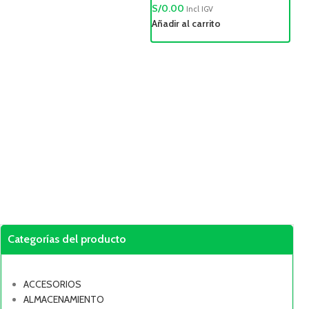
S/
0.00
Incl IGV
Añadir al carrito
S/
Añ
Categorías del producto
ACCESORIOS
ALMACENAMIENTO