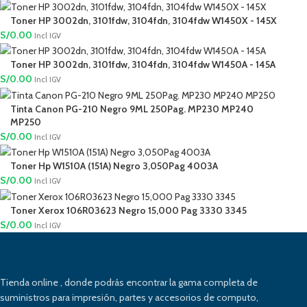
Toner HP 3002dn, 3101fdw, 3104fdn, 3104fdw W1450X - 145X
S/
0.00
Incl IGV
Toner HP 3002dn, 3101fdw, 3104fdn, 3104fdw W1450A - 145A
S/
0.00
Incl IGV
Tinta Canon PG-210 Negro 9ML 250Pag. MP230 MP240
MP250
S/
0.00
Incl IGV
Toner Hp W1510A (151A) Negro 3,050Pag 4003A
S/
0.00
Incl IGV
Toner Xerox 106R03623 Negro 15,000 Pag 3330 3345
S/
0.00
Incl IGV
Tienda online , donde podrás encontrar la gama completa de
suministros para impresión, partes y accesorios de computo,