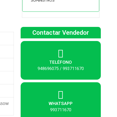
SUMINISTROS
Contactar Vendedor
TELÉFONO
948696075 / 993711670
WHATSAPP
E550W
993711670