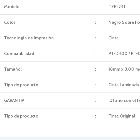
Modelo
:
TZE-241
Color
:
Negro Sobre F
Tecnología de Impresión
:
Cinta
Compatibilidad
:
PT-D400 / PT-
Tamaño:
:
18mm x 8.00 m
Tipo de producto
:
Cinta Laminada
GARANTIA
:
01 año con el f
Tipo de producto
:
Tinta Original