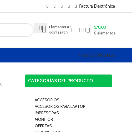
y XEROX
Factura Electrónica
S/
0.00
Llamanos a :
993711670
0
elementos
Pedir por WhastApp
CATEGORÍAS DEL PRODUCTO
.
ACCESORIOS
ACCESORIOS PARA LAPTOP
IMPRESORAS
m
MONITOR
OFERTAS