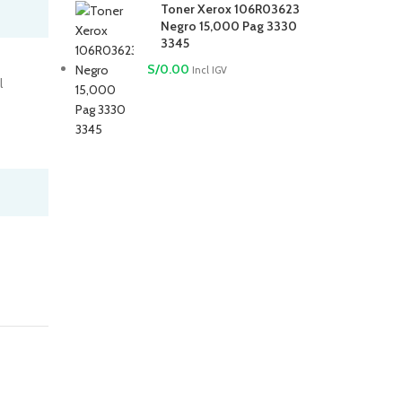
Toner Xerox 106R03623
Negro 15,000 Pag 3330
3345
S/
0.00
Incl IGV
l