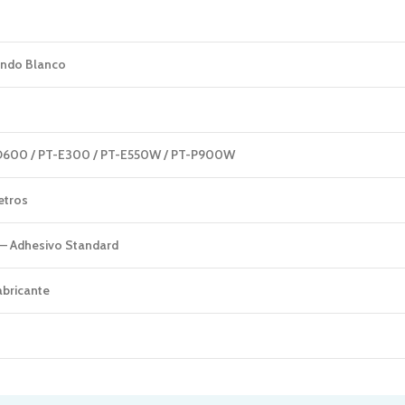
ondo Blanco
D600 / PT-E300 / PT-E550W / PT-P900W
etros
 – Adhesivo Standard
abricante