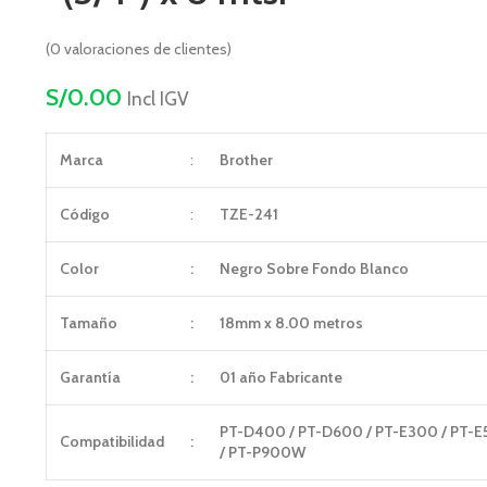
(
0
valoraciones de clientes)
S/
0.00
Incl IGV
Marca
:
Brother
Código
:
TZE-241
Color
:
Negro Sobre Fondo Blanco
Tamaño
:
18mm x 8.00 metros
Garantía
:
01 año Fabricante
PT-D400 / PT-D600 / PT-E300 / PT-
Compatibilidad
:
/ PT-P900W