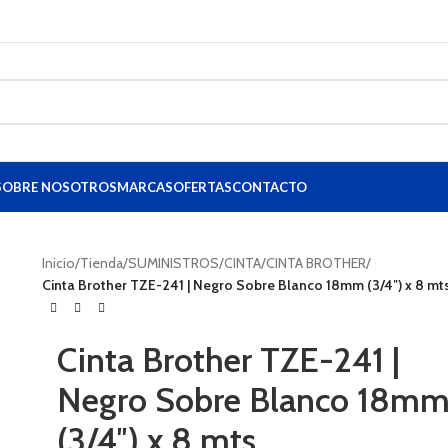
 y provincia | 20% de descuento en toner HP 
SOBRE NOSOTROS
MARCAS
OFERTAS
CONTACTO
Inicio
/
Tienda
/
SUMINISTROS
/
CINTA
/
CINTA BROTHER
/
Cinta Brother TZE-241 | Negro Sobre Blanco 18mm (3/4″) x 8 mts
Cinta Brother TZE-241 |
Negro Sobre Blanco 18m
(3/4″) x 8 mts.