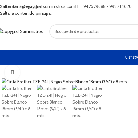
Envío a Lima
Saltar a la navegación
Ventas7@copygrafsuministros.com
947579688 / 993711670
Saltar a contenido principal
INICIO
Haga Click para agrandar