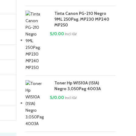
Tinta Canon PG-210 Negro
9ML 250Pag. MP230 MP240
MP250
S/
0.00
Incl IGV
Toner Hp W1510A (151A)
Negro 3,050Pag 4003A
S/
0.00
Incl IGV