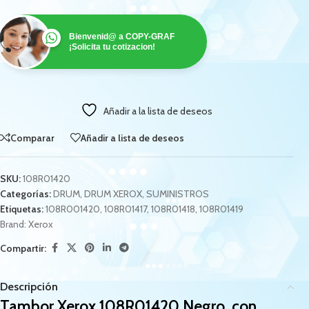
Bienvenid@ a COPY-GRAF
¡Solicita tu cotizacion!
Añadir a la lista de deseos
Comparar
Añadir a lista de deseos
SKU:
108R01420
Categorías:
DRUM
,
DRUM XEROX
,
SUMINISTROS
Etiquetas:
108R001420
,
108R01417
,
108R01418
,
108R01419
Brand:
Xerox
Compartir:
Descripción
Tambor Xerox 108R01420 Negro, con