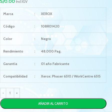
S/
0.00
Incl IGV
Marca
:
XEROX
Código
:
108R01420
Color
:
Negro
Rendimiento
:
48,000 Pag.
Garantía
:
01 año Fabricante
Compatibilidad
:
Xerox: Phaser 6510 / WorkCentre 6515
AÑADIR AL CARRITO