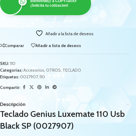
Bienvenid@ a COPY-GRAF
¡Solicita tu cotizacion!
Añadir a la lista de deseos
Comparar
Añadir a lista de deseos
SKU:
110
Categorías:
Accesorios
,
OTROS
,
TECLADO
Etiquetas:
0027907
,
110
Compartir:
Descripción
Teclado Genius Luxemate 110 Usb
Black SP (0027907)