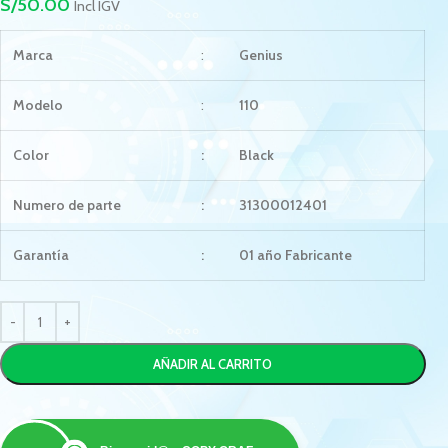
S/
50.00
Incl IGV
Marca
:
Genius
Modelo
:
110
Color
:
Black
Numero de parte
:
31300012401
Garantía
:
01 año Fabricante
AÑADIR AL CARRITO