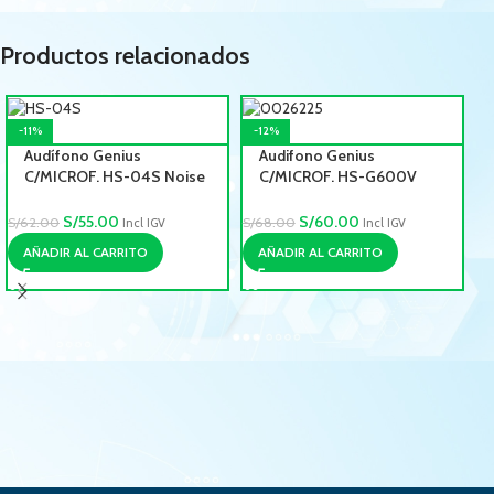
Productos relacionados
-11%
-12%
Audífono Genius
Audifono Genius
C/MICROF. HS-04S Noise
C/MICROF. HS-G600V
Cancelling Blue
Vibration Negro
(0005394)
(0026225)
S/
55.00
S/
60.00
S/
62.00
S/
68.00
Incl IGV
Incl IGV
AÑADIR AL CARRITO
AÑADIR AL CARRITO
S/