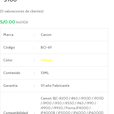
(
0
valoraciones de clientes)
S/
0.00
Incl IGV
Marca
:
Canon
Código
:
BCI-6Y
Color
:
Yellow
Contenido
:
13ML
Garantía
:
01 año Fabricante
Canon:
BJC-8200 / i865 / i900D / i905D
/ i9100 / i950 / i9550 / i965 / i990 /
i9900 / i9950 / Pixma iP4000 /
Compatibilidad
:
iP4000R / iP5000 / iP6000 / iP6000D