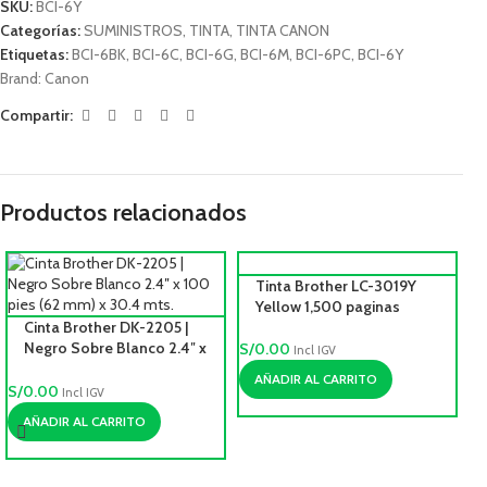
SKU:
BCI-6Y
Categorías:
SUMINISTROS
,
TINTA
,
TINTA CANON
Etiquetas:
BCI-6BK
,
BCI-6C
,
BCI-6G
,
BCI-6M
,
BCI-6PC
,
BCI-6Y
Brand:
Canon
Compartir:
Productos relacionados
Tinta Brother LC-3019Y
Yellow 1,500 paginas
Cinta Brother DK-2205 |
Negro Sobre Blanco 2.4″ x
S/
0.00
Incl IGV
100 pies (62 mm) x 30.4
AÑADIR AL CARRITO
mts.
S/
0.00
Incl IGV
AÑADIR AL CARRITO