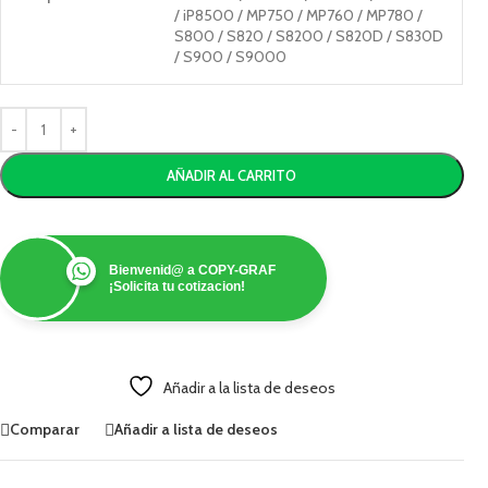
/ iP8500 / MP750 / MP760 / MP780 /
S800 / S820 / S8200 / S820D / S830D
/ S900 / S9000
AÑADIR AL CARRITO
Bienvenid@ a COPY-GRAF
¡Solicita tu cotizacion!
Añadir a la lista de deseos
Comparar
Añadir a lista de deseos