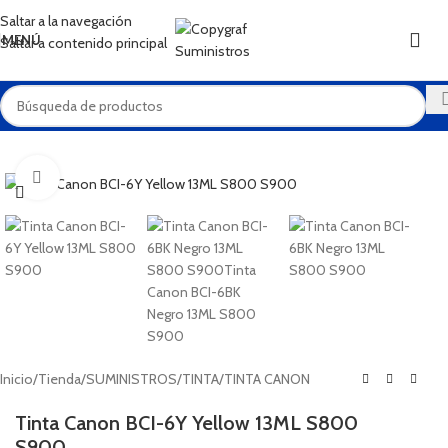
XEROX
Saltar a la navegación
MENÚ
Saltar a contenido principal
Haga Click para agrandar
Inicio
/
Tienda
/
SUMINISTROS
/
TINTA
/
TINTA CANON
Tinta Canon BCI-6Y Yellow 13ML S800
S900