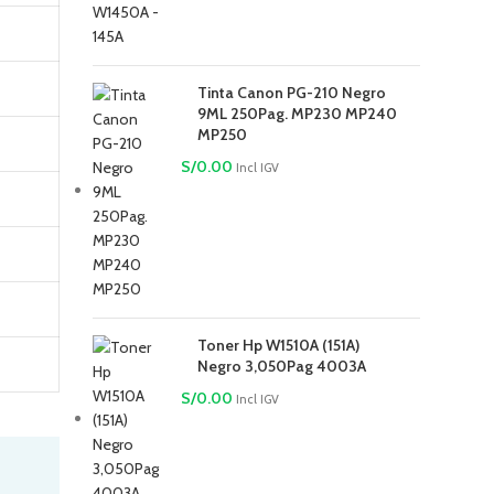
Tinta Canon PG-210 Negro
9ML 250Pag. MP230 MP240
MP250
S/
0.00
Incl IGV
Toner Hp W1510A (151A)
Negro 3,050Pag 4003A
S/
0.00
Incl IGV