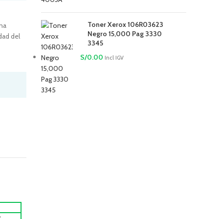
Toner Xerox 106R03623
una
Negro 15,000 Pag 3330
dad del
3345
S/
0.00
Incl IGV
x