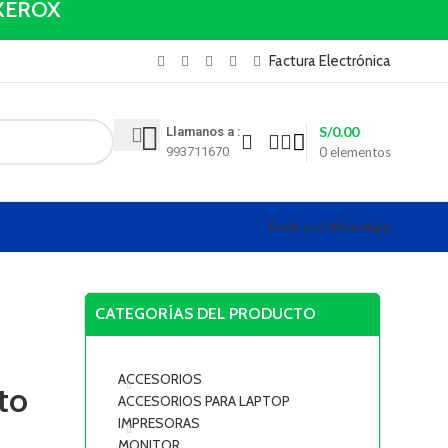
y XEROX
Factura Electrónica
S/
0.00
Llamanos a :
993711670
0
elementos
Pedir por WhastApp
CATEGORÍAS DEL PRODUCTO
ACCESORIOS
to
ACCESORIOS PARA LAPTOP
IMPRESORAS
MONITOR