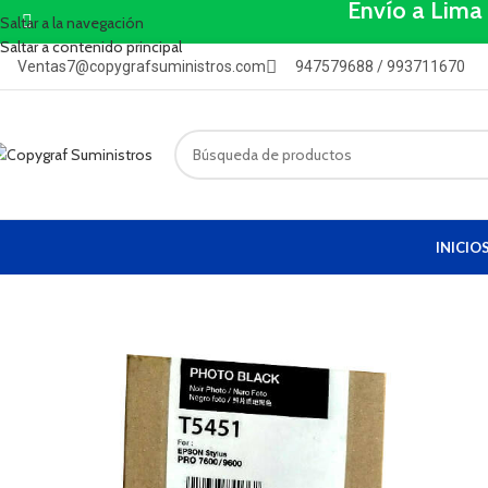
Envío a Lima
Saltar a la navegación
Saltar a contenido principal
Ventas7@copygrafsuministros.com
947579688 / 993711670
INICIO