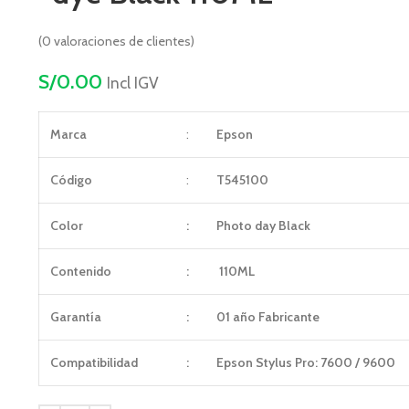
(
0
valoraciones de clientes)
S/
0.00
Incl IGV
Marca
:
Epson
Código
:
T545100
Color
:
Photo day Black
Contenido
:
110ML
Garantía
:
01 año Fabricante
Compatibilidad
:
Epson Stylus Pro: 7600 / 9600