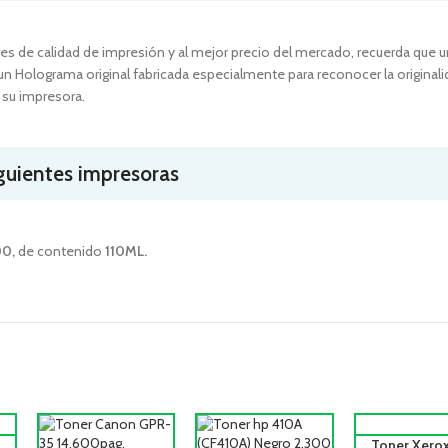
es de calidad de impresión y al mejor precio del mercado, recuerda que 
un Holograma original fabricada especialmente para reconocer la originali
 su impresora.
iguientes impresoras
00
,
de contenido
110ML.
Toner Xero