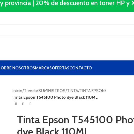
 y provincia | 20% de descuento en toner HP 
SOBRE NOSOTROS
MARCAS
OFERTAS
CONTACTO
Inicio
/
Tienda
/
SUMINISTROS
/
TINTA
/
TINTA EPSON
/
Tinta Epson T545100 Photo dye Black 110ML
Tinta Epson T545100 Pho
dye Black 110ML