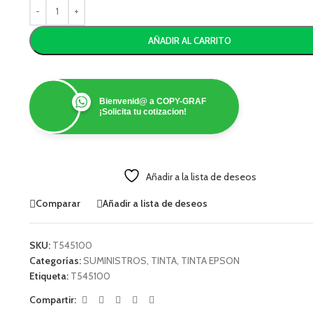
AÑADIR AL CARRITO
Bienvenid@ a COPY-GRAF
¡Solicita tu cotizacion!
Añadir a la lista de deseos
Comparar
Añadir a lista de deseos
SKU:
T545100
Categorías:
SUMINISTROS
,
TINTA
,
TINTA EPSON
Etiqueta:
T545100
Compartir: