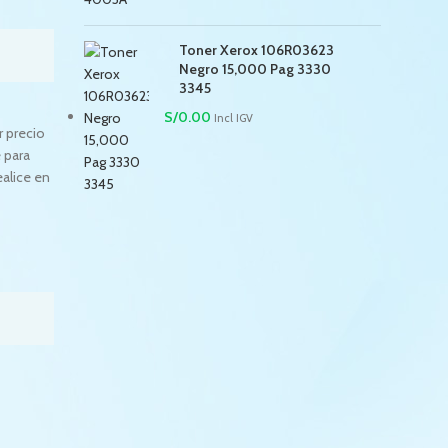
Toner Xerox 106R03623
Negro 15,000 Pag 3330
3345
S/
0.00
Incl IGV
r precio
 para
ealice en