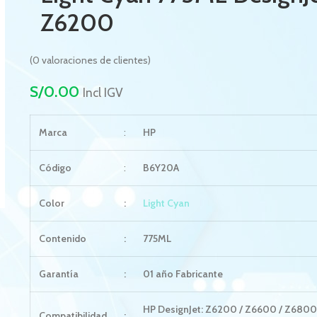
Z6200
(
0
valoraciones de clientes)
S/
0.00
Incl IGV
Marca
:
HP
Código
:
B6Y20A
Color
:
Light Cyan
Contenido
:
775ML
Garantía
:
01 año Fabricante
HP DesignJet: Z6200 / Z6600 / Z6800
Compatibilidad
: