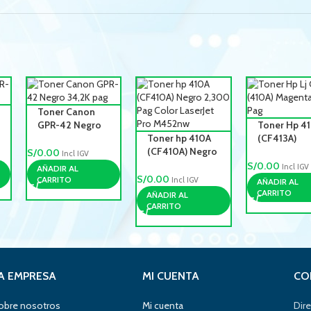
Toner Canon
GPR-42 Negro
Toner Hp 4
34,2K pag
Toner hp 410A
(CF413A)
(CF410A) Negro
Magenta 2,
S/
0.00
Incl IGV
2,300 Pag
Pag Color
S/
0.00
Incl IGV
AÑADIR AL
Color LaserJet
LaserJet Pro
S/
0.00
CARRITO
Incl IGV
AÑADIR AL
Pro M452nw
M452nw
CARRITO
AÑADIR AL
CARRITO
A EMPRESA
MI CUENTA
CO
obre nosotros
Mi cuenta
Dire