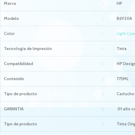
Marca
:
HP
Modelo
:
B6Y20A
Color
:
Light Cya
Tecnología de Impresión
:
Tinta
Compatibilidad
:
HP Desig
Contenido
:
775ML
Tipo de producto
:
Cartucho 
GARANTIA
:
01 año co
Tipo de producto
:
Tinta Ori