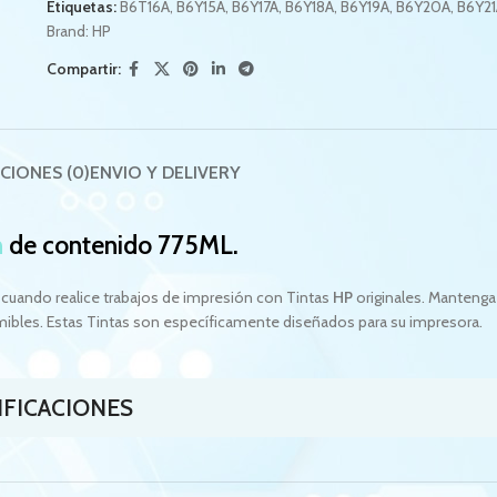
Etiquetas:
B6T16A
,
B6Y15A
,
B6Y17A
,
B6Y18A
,
B6Y19A
,
B6Y20A
,
B6Y21
Brand:
HP
Compartir:
CIONES (0)
ENVIO Y DELIVERY
n
de contenido 775ML.
 cuando realice trabajos de impresión con Tintas
HP
originales. Mantenga
mibles. Estas Tintas son específicamente diseñados para su impresora.
IFICACIONES