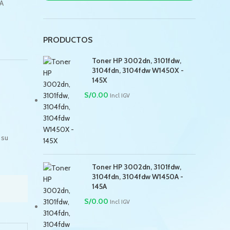
A
PRODUCTOS
Toner HP 3002dn, 3101fdw,
3104fdn, 3104fdw W1450X -
145X
S/
0.00
Incl IGV
 su
Toner HP 3002dn, 3101fdw,
3104fdn, 3104fdw W1450A -
145A
S/
0.00
Incl IGV