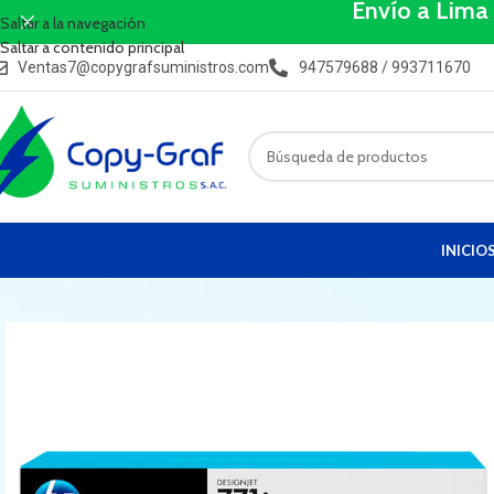
Envío a Lima
Saltar a la navegación
Saltar a contenido principal
Ventas7@copygrafsuministros.com
947579688 / 993711670
INICIO