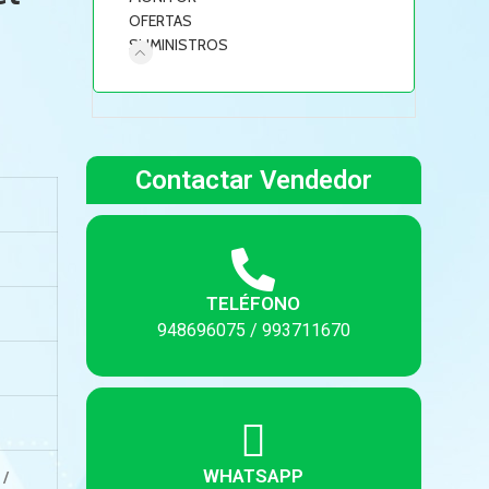
OFERTAS
SUMINISTROS
Contactar Vendedor
TELÉFONO
948696075 / 993711670
WHATSAPP
 /