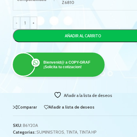
Z6810
AÑADIR AL CARRITO
Bienvenid@ a COPY-GRAF
¡Solicita tu cotizacion!
Añadir a la lista de deseos
Comparar
Añadir a lista de deseos
SKU:
B6Y20A
Categorías:
SUMINISTROS
,
TINTA
,
TINTA HP