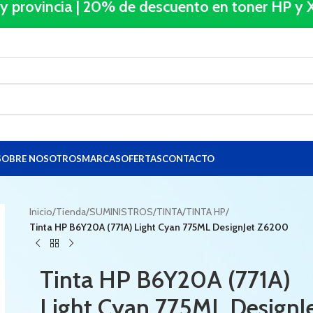
 y provincia | 20% de descuento en toner HP 
SOBRE NOSOTROS
MARCAS
OFERTAS
CONTACTO
Inicio
/
Tienda
/
SUMINISTROS
/
TINTA
/
TINTA HP
/
Tinta HP B6Y20A (771A) Light Cyan 775ML DesignJet Z6200
Tinta HP B6Y20A (771A)
Light Cyan 775ML DesignJ