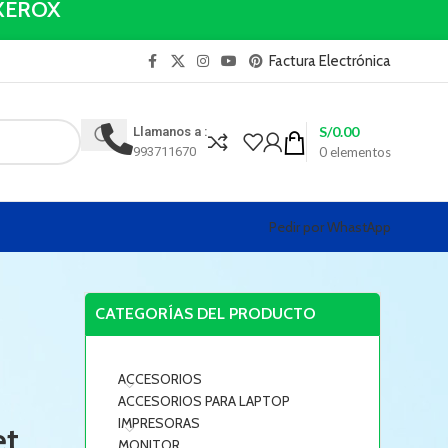
y XEROX
Factura Electrónica
S/
0.00
Llamanos a :
993711670
0
elementos
Pedir por WhastApp
CATEGORÍAS DEL PRODUCTO
ACCESORIOS
ACCESORIOS PARA LAPTOP
IMPRESORAS
et
MONITOR