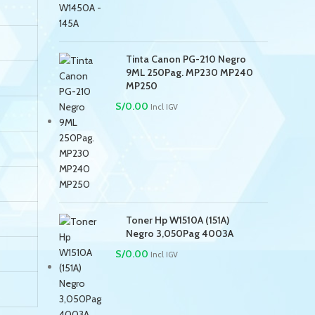
Tinta Canon PG-210 Negro
9ML 250Pag. MP230 MP240
MP250
S/
0.00
Incl IGV
Toner Hp W1510A (151A)
Negro 3,050Pag 4003A
S/
0.00
Incl IGV