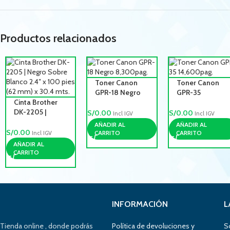
Productos relacionados
Toner Canon
Toner Canon
GPR-18 Negro
GPR-35
Cinta Brother
8,300pag.
14,600pag.
DK-2205 |
S/
0.00
S/
0.00
Incl IGV
Incl IGV
Negro Sobre
AÑADIR AL
AÑADIR AL
Blanco 2.4″ x
S/
0.00
CARRITO
CARRITO
Incl IGV
100 pies (62
AÑADIR AL
mm) x 30.4 mts.
CARRITO
INFORMACIÓN
L
Tienda online , donde podrás
Política de devoluciones y
S