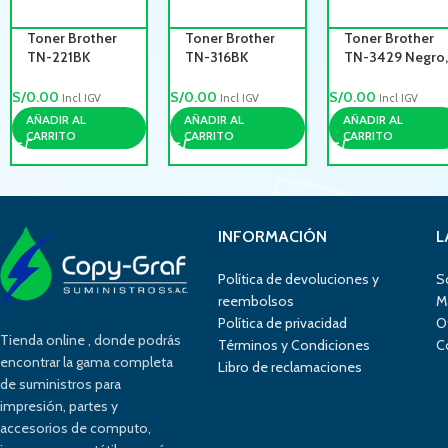
Toner Brother
Toner Brother
Toner Brother
TN-221BK
TN-316BK
TN-3429 Negro,
Negro,
Negro 4,000 pg
Rendimiento
Rendimiento
3,000 paginas
S/
0.00
S/
0.00
S/
0.00
Incl IGV
Incl IGV
Incl IGV
2,500 pag.
AÑADIR AL
AÑADIR AL
AÑADIR AL
CARRITO
CARRITO
CARRITO
INFORMACIÓN
L
Política de devoluciones y
S
reembolsos
M
Política de privacidad
O
Tienda online , donde podrás
Términos y Condiciones
C
encontrar la gama completa
Libro de reclamaciones
de suministros para
impresión, partes y
accesorios de computo,