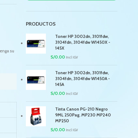
PRODUCTOS
Toner HP 3002dn, 3101fdw,
3104fdn, 3104fdw W1450X -
145X
tenga su
S/
0.00
Incl IGV
Toner HP 3002dn, 3101fdw,
3104fdn, 3104fdw W1450A -
145A
S/
0.00
Incl IGV
Tinta Canon PG-210 Negro
9ML 250Pag. MP230 MP240
MP250
S/
0.00
Incl IGV