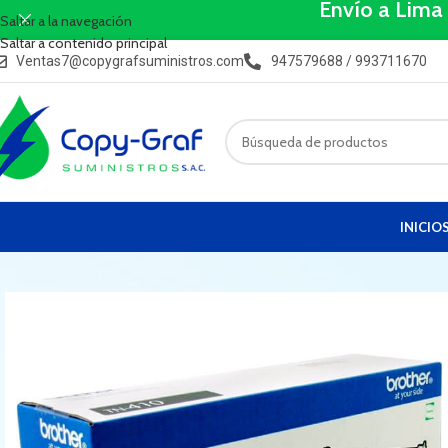
Envío a Lima
Saltar a la navegación
Saltar a contenido principal
Ventas7@copygrafsuministros.com
947579688 / 993711670
INICIO