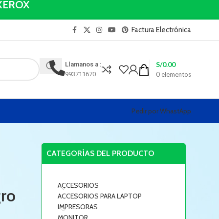
y XEROX
Factura Electrónica
S/
0.00
Llamanos a :
993711670
0
elementos
Pedir por WhastApp
CATEGORÍAS DEL PRODUCTO
ACCESORIOS
ro
ACCESORIOS PARA LAPTOP
IMPRESORAS
MONITOR