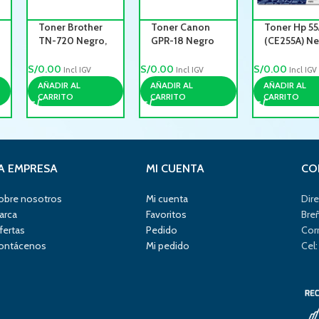
Toner Brother
Toner Canon
Toner Hp 55
TN-720 Negro,
GPR-18 Negro
(CE255A) N
Rendimiento
8,300pag.
6,000 Pag
3,000 Pag
Laserjet PR
S/
0.00
S/
0.00
S/
0.00
Incl IGV
Incl IGV
Incl IGV
M521
AÑADIR AL
AÑADIR AL
AÑADIR AL
CARRITO
CARRITO
CARRITO
A EMPRESA
MI CUENTA
CO
obre nosotros
Mi cuenta
Dire
arca
Favoritos
Bre
fertas
Pedido
Cor
ontácenos
Mi pedido
Cel