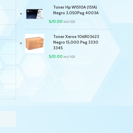
Toner Hp W1510A (151A)
Negro 3,050Pag 4003A
S/
0.00
Incl IGV
Toner Xerox 106R03623
Negro 15,000 Pag 3330
3345
S/
0.00
Incl IGV