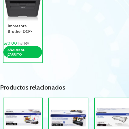
Impresora
Brother DCP-
L2540DW
Multifuncional
S/
0.00
Incl IGV
Laser, Duplex,
AÑADIR AL
Red, wifi
CARRITO
Productos relacionados