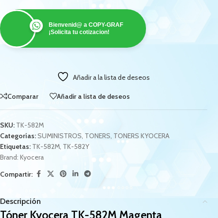
Bienvenid@ a COPY-GRAF
¡Solicita tu cotizacion!
Añadir a la lista de deseos
Comparar
Añadir a lista de deseos
SKU:
TK-582M
Categorías:
SUMINISTROS
,
TONERS
,
TONERS KYOCERA
Etiquetas:
TK-582M
,
TK-582Y
Brand:
Kyocera
Compartir:
Descripción
Tóner Kyocera TK-582M Magenta