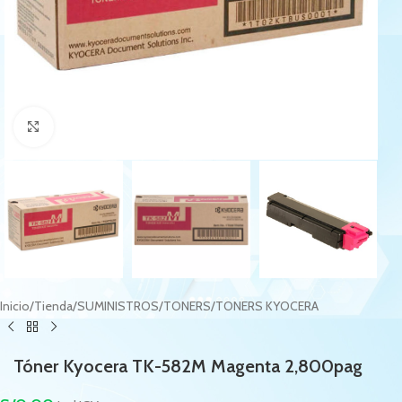
Haga Click para agrandar
Inicio
/
Tienda
/
SUMINISTROS
/
TONERS
/
TONERS KYOCERA
Tóner Kyocera TK-582M Magenta 2,800pag