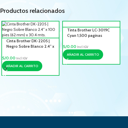
Productos relacionados
Tinta Brother LC-3019C
Cyan 1,500 paginas
Cinta Brother DK-2205 |
Negro Sobre Blanco 2.4″ x
S/
0.00
Incl IGV
100 pies (62 mm) x 30.4
AÑADIR AL CARRITO
mts.
S/
0.00
Incl IGV
AÑADIR AL CARRITO
S/