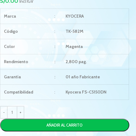
S/
0.00
Incl IGV
Marca
:
KYOCERA
Código
:
TK-582M
Color
:
Magenta
Rendimiento
:
2,800 pag.
Garantía
:
01 año Fabricante
Compatibilidad
:
Kyocera FS-C5150DN
AÑADIR AL CARRITO