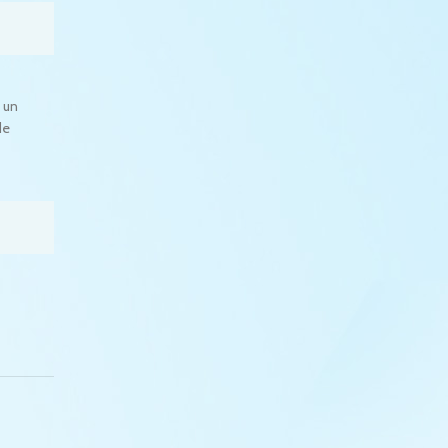
 un
de