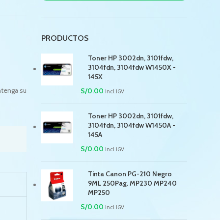
PRODUCTOS
Toner HP 3002dn, 3101fdw,
3104fdn, 3104fdw W1450X -
145X
ntenga su
S/
0.00
Incl IGV
Toner HP 3002dn, 3101fdw,
3104fdn, 3104fdw W1450A -
145A
S/
0.00
Incl IGV
Tinta Canon PG-210 Negro
9ML 250Pag. MP230 MP240
MP250
S/
0.00
Incl IGV