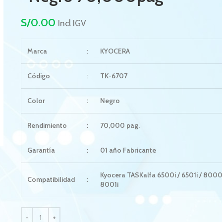
S/
0.00
Incl IGV
Marca
:
KYOCERA
Código
:
TK-6707
Color
:
Negro
Rendimiento
:
70,000 pag.
Garantía
:
01 año Fabricante
Kyocera TASKalfa 6500i / 6501i / 8000i
Compatibilidad
:
8001i