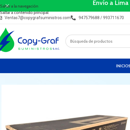
Envío a Lima
Saltar a la navegación
Saltar a contenido principal
Ventas7@copygrafsuministros.com
947579688 / 993711670
INICIO