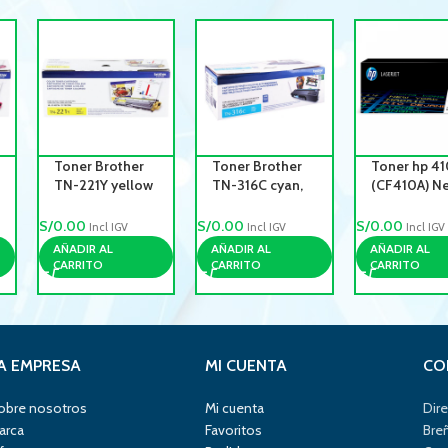
Toner Brother
Toner Brother
Toner hp 4
TN-221Y yellow
TN-316C cyan,
(CF410A) N
1,400 pg
rendimiento
2,300 Pag
3,500pg
Color Laser
S/
0.00
S/
0.00
S/
0.00
Incl IGV
Incl IGV
Incl IGV
Pro M452n
AÑADIR AL
AÑADIR AL
AÑADIR AL
CARRITO
CARRITO
CARRITO
A EMPRESA
MI CUENTA
CO
obre nosotros
Mi cuenta
Dire
arca
Favoritos
Bre