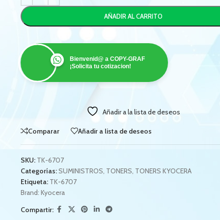
AÑADIR AL CARRITO
Bienvenid@ a COPY-GRAF
¡Solicita tu cotizacion!
Añadir a la lista de deseos
Comparar
Añadir a lista de deseos
SKU:
TK-6707
Categorías:
SUMINISTROS
,
TONERS
,
TONERS KYOCERA
Etiqueta:
TK-6707
Brand:
Kyocera
Compartir: