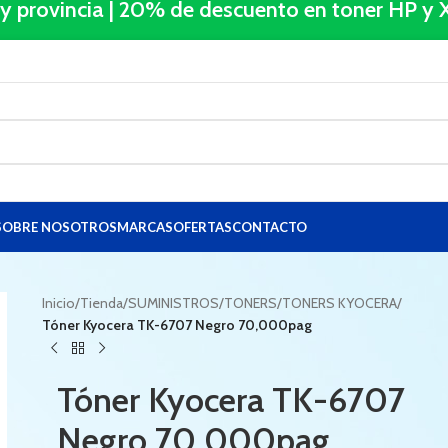
 y provincia | 20% de descuento en toner HP 
SOBRE NOSOTROS
MARCAS
OFERTAS
CONTACTO
Inicio
/
Tienda
/
SUMINISTROS
/
TONERS
/
TONERS KYOCERA
/
Tóner Kyocera TK-6707 Negro 70,000pag
Tóner Kyocera TK-6707
Negro 70,000pag