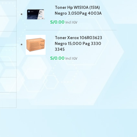
Toner Hp W1510A (151A)
Negro 3,050Pag 4003A
S/
0.00
Incl IGV
Toner Xerox 106R03623
Negro 15,000 Pag 3330
3345
S/
0.00
Incl IGV