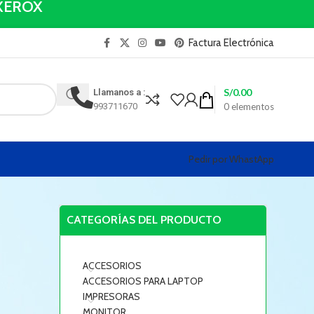
y XEROX
Factura Electrónica
S/
0.00
Llamanos a :
993711670
0
elementos
Pedir por WhastApp
CATEGORÍAS DEL PRODUCTO
ACCESORIOS
ACCESORIOS PARA LAPTOP
IMPRESORAS
MONITOR