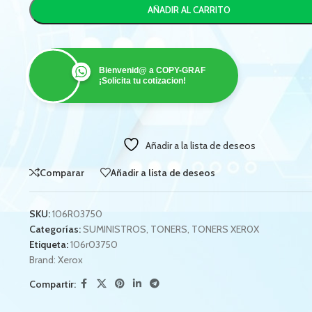
AÑADIR AL CARRITO
Bienvenid@ a COPY-GRAF
¡Solicita tu cotizacion!
Añadir a la lista de deseos
Comparar
Añadir a lista de deseos
SKU:
106R03750
Categorías:
SUMINISTROS
,
TONERS
,
TONERS XER0X
Etiqueta:
106r03750
Brand:
Xerox
Compartir: