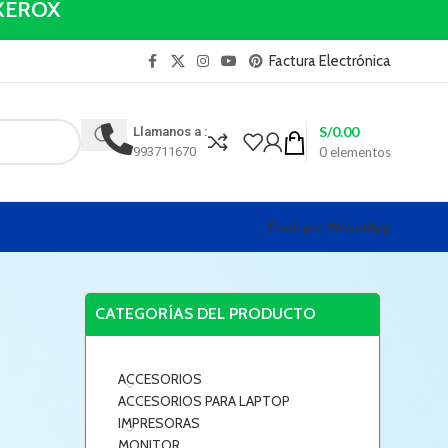
y XEROX
Factura Electrónica
S/
0.00
Llamanos a :
993711670
0
elementos
Pedir por WhastApp
CATEGORÍAS DEL PRODUCTO
ACCESORIOS
ACCESORIOS PARA LAPTOP
IMPRESORAS
MONITOR