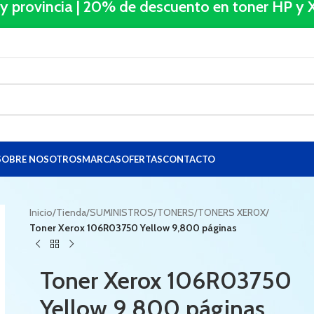
 y provincia | 20% de descuento en toner HP 
SOBRE NOSOTROS
MARCAS
OFERTAS
CONTACTO
Inicio
/
Tienda
/
SUMINISTROS
/
TONERS
/
TONERS XER0X
/
Toner Xerox 106R03750 Yellow 9,800 páginas
Toner Xerox 106R03750
Yellow 9,800 páginas