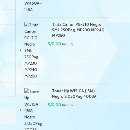
Tinta Canon PG-210 Negro
9ML 250Pag. MP230 MP240
MP250
S/
0.00
Incl IGV
Toner Hp W1510A (151A)
Negro 3,050Pag 4003A
S/
0.00
Incl IGV