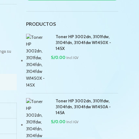
PRODUCTOS
Toner HP 3002dn, 3101fdw,
3104fdn, 3104fdw W1450X -
145X
nga su
S/
0.00
Incl IGV
Toner HP 3002dn, 3101fdw,
3104fdn, 3104fdw W1450A -
145A
S/
0.00
Incl IGV