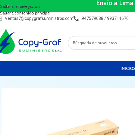
Envío a Lima
Saltar a la navegación
Saltar a contenido principal
Ventas7@copygrafsuministros.com
947579688 / 993711670
INICIO