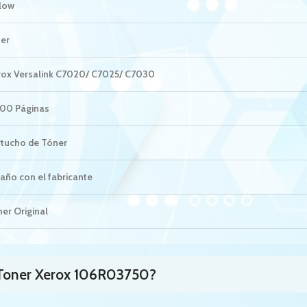
llow
ser
rox Versalink C7020/ C7025/ C7030
800 Páginas
tucho de Tóner
año con el fabricante
er Original
 Toner Xerox 106R03750?