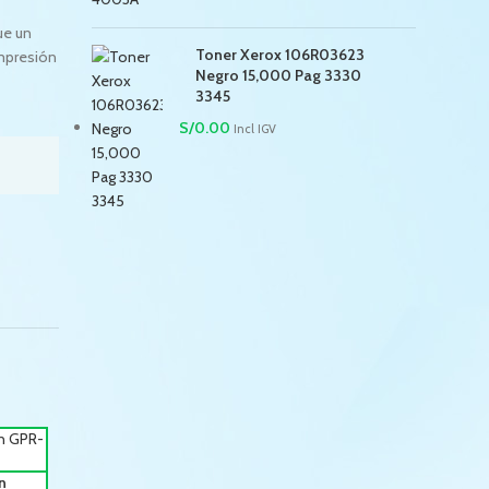
ue un
Toner Xerox 106R03623
impresión
Negro 15,000 Pag 3330
3345
S/
0.00
Incl IGV
n