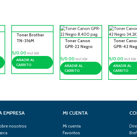
Toner Brother
TN-316M
Toner Canon
Toner Cano
magenta,
GPR-22 Negro
GPR-42 Neg
Rendimiento
8,400 pag.
34,2K pag
S/
0.00
Incl IGV
3,500pag.
S/
0.00
S/
0.00
Incl IGV
Incl IGV
AÑADIR AL
CARRITO
AÑADIR AL
AÑADIR AL
CARRITO
CARRITO
A EMPRESA
MI CUENTA
CO
obre nosotros
Mi cuenta
Dire
arca
Favoritos
Bre