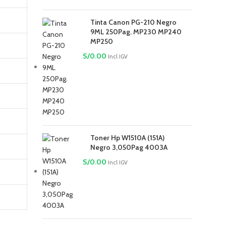
Tinta Canon PG-210 Negro
9ML 250Pag. MP230 MP240
MP250
S/
0.00
Incl IGV
Toner Hp W1510A (151A)
Negro 3,050Pag 4003A
S/
0.00
Incl IGV