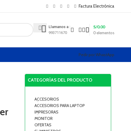
y XEROX
Factura Electrónica
S/
0.00
Llamanos a :
993711670
0
elementos
Pedir por WhastApp
CATEGORÍAS DEL PRODUCTO
ACCESORIOS
ACCESORIOS PARA LAPTOP
er
IMPRESORAS
MONITOR
OFERTAS