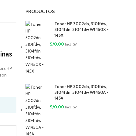
PRODUCTOS
Toner HP 3002dn, 3101fdw,
3104fdn, 3104fdw W1450X -
145X
S/
0.00
Incl IGV
inas
tora
HP
son
Toner HP 3002dn, 3101fdw,
3104fdn, 3104fdw W1450A -
145A
S/
0.00
Incl IGV