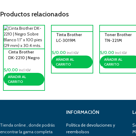
Productos relacionados
Tinta Brother
Toner Brother
LC-3019M
TN-221M
Magenta 1,500
magenta,
Cinta Brother
paginas
Rendimiento
S/
0.00
S/
0.00
Incl IGV
Incl IGV
DK-2210 | Negro
1,400 pag.
AÑADIR AL
AÑADIR AL
Sobre Blanco
CARRITO
CARRITO
1.1″ x 100 pies
S/
0.00
Incl IGV
(29 mm) x 30.4
AÑADIR AL
mts.
CARRITO
INFORMACIÓN
L
Tienda online , donde podrás
Política de devoluciones y
S
encontrar la gama completa
reembolsos
M