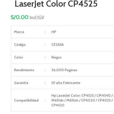
LaserJet Color CP4525
S/
0.00
Incl IGV
Marca
:
HP
Código
:
CE265A
Color
:
Negro
Rendimiento
:
36,000 Paginas
Garantía
:
01 año Fabricante
Hp LaserJet Color: CP4525 / CM4540 / 
Compatibilidad
:
M651dn / M651xh / CP4020 / CP4025 /
CP4520