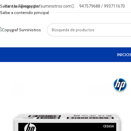
Envío a Lima
Saltar a la navegación
Ventas7@copygrafsuministros.com
947579688 / 993711670
Saltar a contenido principal
INICIO