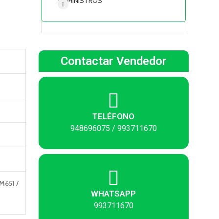
SUMINISTROS
Contactar Vendedor
TELÉFONO
948696075 / 993711670
M651 /
WHATSAPP
993711670