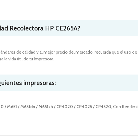
dad Recolectora HP
CE265A
?
ándares de calidad y al mejor precio del mercado, recuerda que el uso de
 la vida útil de tu impresora.
guientes impresoras:
40 / M651 / M651dn / M651xh / CP4020 / CP4025 / CP4520
,
Con Rendimi