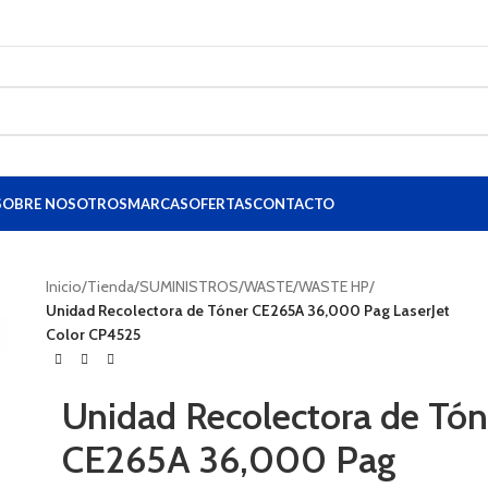
 y provincia | 20% de descuento en toner HP 
SOBRE NOSOTROS
MARCAS
OFERTAS
CONTACTO
Inicio
/
Tienda
/
SUMINISTROS
/
WASTE
/
WASTE HP
/
Unidad Recolectora de Tóner CE265A 36,000 Pag LaserJet
Color CP4525
Unidad Recolectora de Tón
CE265A 36,000 Pag